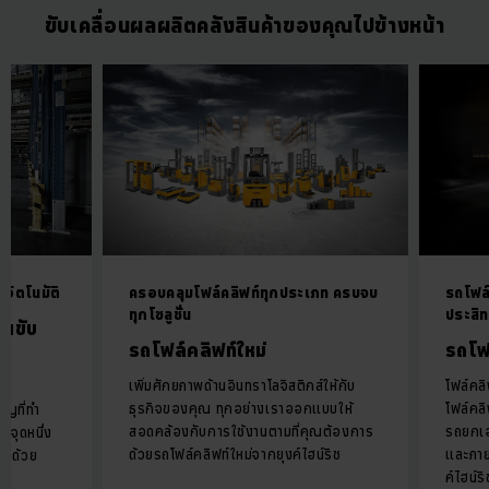
ขับเคลื่อนผลผลิตคลังสินค้าของคุณไปข้างหน้า
อัตโนมัติ
ครอบคลุมโฟล์คลิฟท์ทุกประเภท ครบจบ
รถโฟล์
ทุกโซลูชั่น
ประสิท
คนขับ
รถโฟล์คลิฟท์ใหม่
รถโฟ
เพิ่มศักยภาพด้านอินทราโลจิสติกส์ให้กับ
โฟล์คล
d
ธุรกิจของคุณ ทุกอย่างเราออกแบบให้
โฟล์คลิ
ัญที่ทำ
สอดคล้องกับการใช้งานตามที่คุณต้องการ
รถยกเอ
ีกจุดหนึ่ง
ด้วยรถโฟล์คลิฟท์ใหม่จากยุงค์ไฮน์ริช
และภาย
ยำด้วย
ค์ไฮน์ริ