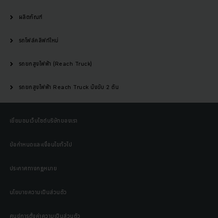
ผลิตภัณฑ์
รถโฟล์คลิฟท์ใหม่
รถยกสูงไฟฟ้า (Reach Truck)
รถยกสูงไฟฟ้า Reach Truck นั่งขับ 2 ตัน
เยี่ยมชมเว็บไซต์บริษัทของเรา
ข้อกำหนดและเงื่อนไขทั่วไป
ประกาศทางกฎหมาย
นโยบายความเป็นส่วนตัว
ศูนย์การตั้งค่าความเป็นส่วนตัว