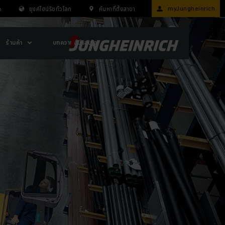
myJungheinrich
n
ยุงค์ไฮน์ริชทั่วโลก
ค้นหาที่ตั้งสาขา
ร้านค้า
บทความที่น่าสนใจ