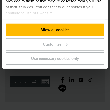
provided to them or that they’ve collected from your use
เต้ารับเนื่องจากการดึงออกโดยไม่เจตนาหรืออันตรายจากไฟช็อตจึงถูก
of their services. You consent to our cookies if you
ป้องกัน
continue to use our website.
เครื่องชาร์จติดตั้งในตัวของเราถูกออกแบบขึ้นตาม “รหัสป้องกันสากล 54”
IP54 เพื่อที่จะเพิ่มความปลอดภัย กล่าวคือ กันน้ำและกันฝุ่น กำลังไฟจะถูกส่ง
Allow all cookies
ผ่านอินเตอร์เฟสปลั๊ก Tyco ที่กำหนด การทำเช่นนี้จะป้องกันไม่ให้น็อตคลาย
ออกบนสลักเกลียว
Customize
Use necessary cookies only
จดหมายข่าว
โซเชียลมีเดีย
ลงทะเบียนตอนนี้