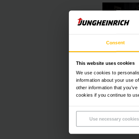
Consent
This website uses cookies
We use cookies to personalis
information about your use of
ไม่ต้องกังวล
other information that you’ve
บริการดู
cookies if you continue to us
โฟล
Use necessary cookies