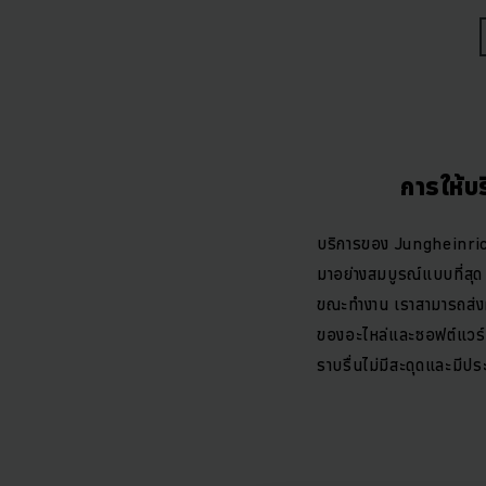
วางแผนงานยิ่งขึ้น เรา
ประสิทธิภาพที่ดียิ่งขึ้
หลีกเลี
การให้บ
รถยก ระบบอัตโนมัติหรื
เพราะไม่เพียงแต่การผลิต
บริการของ Jungheinrich
เพื่อแก้ไขหรือหลีกเลี
มาอย่างสมบูรณ์แบบที่สุด 
ธุรกิจของคุณ จะช่วยใ
ขณะทำงาน เราสามารถส่งผู
แบบ (Full Service P
ของอะไหล่และซอฟต์แวร์ส
ราบรื่นไม่มีสะดุดและมีปร