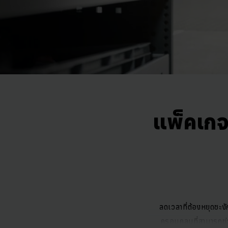
แพ็คเกจ
ลดเวลาที่ต้องหยุดชะงั
ครอบคลุมที่สามารถช่