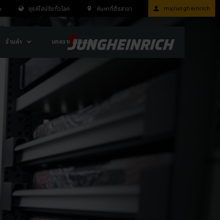
myJungheinrich
n
ยุงค์ไฮน์ริชทั่วโลก
ค้นหาที่ตั้งสาขา
ร้านค้า
บทความที่น่าสนใจ