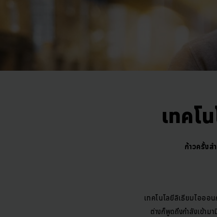
เทคโนโ
ก้าวครั้ง
เทคโนโลยีลิเธียมไอออนกำ
ต่างก็พูดถึงกำลังเข้า