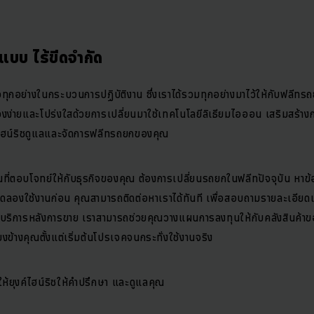
์แบบ ไร้ขีดจำกัด
ทุกอย่างในกระบวนการปฏิบัติงาน ซึ่งเราได้รวมทุกอย่างมาไว้ให้กับฟลีท
่องง่ายและโปร่งใสด้วยการเปลี่ยนมาใช้เทคโนโลยีลิเธียมไอออน เสริมสร้า
งค์ไฮน์ริชดูแลและจัดการฟลีทรถยกของคุณ
นที่ตอบโจทย์ให้กับธุรกิจของคุณ ต้องการเปลี่ยนรถยกในฟลีทปัจจุบัน หาข้อ
ดลองใช้งานก่อน คุณสามารถติดต่อหาเราได้ทันที เพื่อสอบถามรายละเอียดเก
ริการหลังการขาย เราสามารถช่วยคุณวางแผนการลงทุนให้กับคลังสินค้าขอ
ยงข้างคุณตั้งแต่เริ่มต้นโปรเจคจนกระทั่งใช้งานจริง
้ยุงค์ไฮน์ริชให้คำปรึกษา และดูแลคุณ