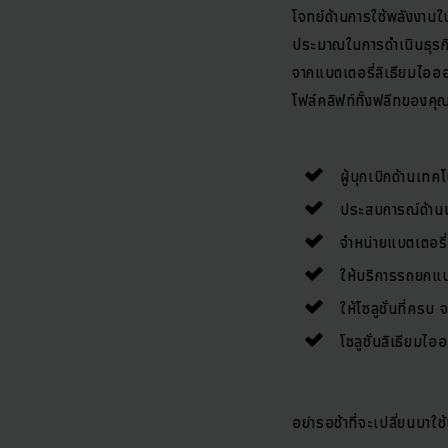
โจทย์ด้านการใช้พลังงาน
ประมาณในการดำเนินธุรกิจ
จากแบตเตอรี่ลิเธียมไอออน
โฟล์คลิฟท์ทั้งฟลีทของคุ
ผู้บุกเบิกด้านเท
ประสบการณ์ด้านเ
จำหน่ายแบตเตอรี
ให้บริการรถยกแบ
ให้โซลูชั่นที่ครบ 
โซลูชั่นลิเธียม
อย่ารอช้าที่จะเปลี่ยนมาใ