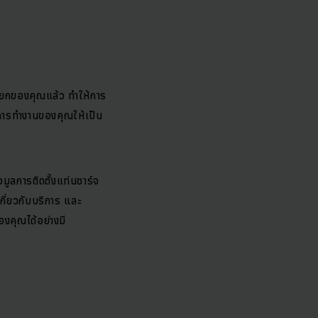
รถยกของคุณแล้ว ทำให้การ
งการทำงานของคุณให้เป็น
มูลการติดตั้งแท่นชาร์จ
ี่ยวกับบริการ และ
งคุณได้อย่างมี