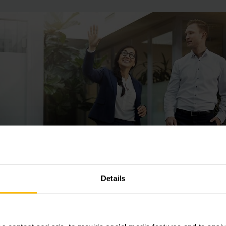
Details
สมัย สมรรถนะไร้ขีดจำกัด
กว่า 10 ปี ในฐานะผู้คิดค้นและผลิตเทคโนโลยีลิเธียมไอออน การันตีได้ว่