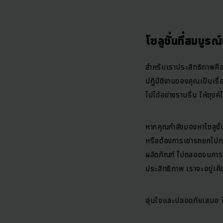
โซลูชั่นที่สมบูรณ
สำหรับเราประสิทธิภาพคือ
ปฏิบัติงานของคุณเป็นเรื
ไปได้อย่างราบรื่น ให้ยุ
หากคุณกำลังมองหาโซลูชั่
หรือต้องการเช่ารถยกไปท
ผลิตภัณฑ์ ไปตลอดจนการบ
ประสิทธิภาพ เราจะอยู่เคี
อุ่นใจและปลอดภัยเสมอ ให