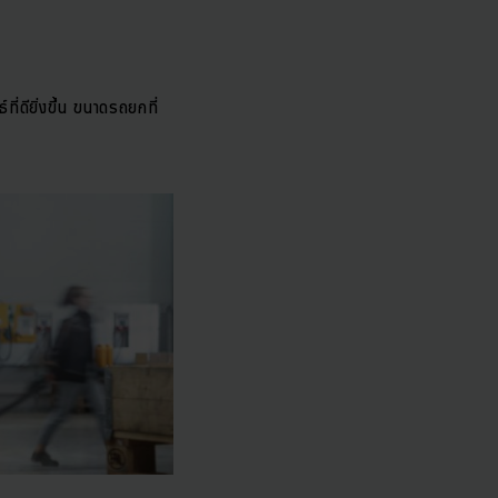
ดียิ่งขึ้น ขนาดรถยกที่