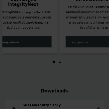
IntegrityNext
เรากำลังขยายการร
แนวทางปฏิบัติของ IntegrityNext รวม
อย่างต่อเนื่องในด้าน
ถึงการจัดอันดับของเราในด้านสิทธิมนุษยชน
การจัดการก๊าซเรือน
สิ่งแวดล้อม การปฏิบัติตามข้อกำหนด และ
คาร์บอนไดออกไซด์เ
ห่วงโซ่อุปทานของเราเอง
ปลอดภัยใ
เรียนรู้เพิ่มเติม
เรียนรู้เพิ่มเติม
Downloads
Sustainability Story