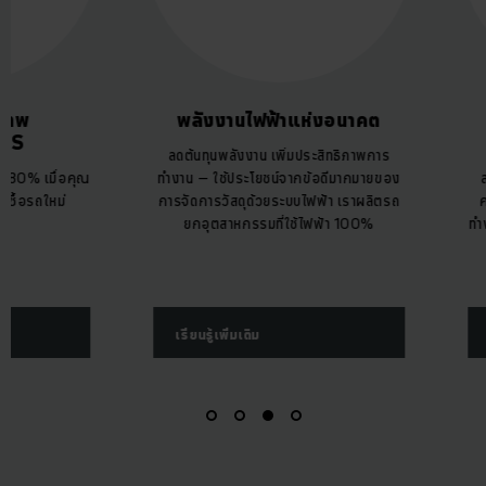
พลังงานไฟฟ้าแห่งอนาคต
ประหยัดพลัง
อัตโ
ลดต้นทุนพลังงาน เพิ่มประสิทธิภาพการ
ทำงาน – ใช้ประโยชน์จากข้อดีมากมายของ
ลดการใช้พลังงาน แ
การจัดการวัสดุด้วยระบบไฟฟ้า เราผลิตรถ
คล่องตัวและเชื่อถือได
ยกอุตสาหกรรมที่ใช้ไฟฟ้า 100%
ทำงานได้ตลอด 24 ชั่
ระบบการจัดการวั
อัตโน
เรียนรู้เพิ่มเติม
เรียนรู้เพิ่มเติม