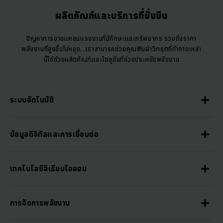
ผลิตภัณฑ์และบริการที่ยั่งยืน
ปัญหาการขาดแคลนแรงงานที่มีทักษะและทรัพยากร รวมถึงราคา
พลังงานที่สูงขึ้นไม่หยุด...เราสามารถช่วยคุณฟันฝ่าวิกฤตที่ท้าทายเหล่า
นี้ได้ด้วยผลิตภัณฑ์และโซลูชันที่ช่วยประหยัดพลังงาน
ระบบอัตโนมัติ
ข้อมูลดิจิทัลและการเชื่อมต่อ
เทคโนโลยีลิเธียมไอออน
การจัดการพลังงาน