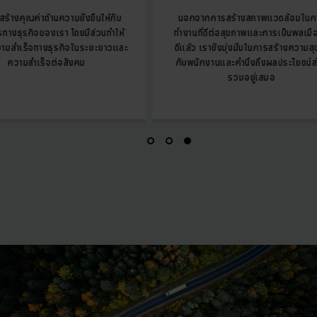
าด้านความยั่งยืนให้กับ
นอกจากการสร้างสภาพแวดล้อมในการ
จของเรา โดยมีส่วนทำให้
ทำงานที่ดีต่อสุขภาพและการเป็นพลเมืองที่
จทางธุรกิจในระยะยาวและ
ดีแล้ว เรายังมุ่งมั่นในการสร้างความสุขให้
เร็จต่อสังคม
กับพนักงานและคำนึงถึงผลประโยชน์ส่วน
รวมอยู่เสมอ