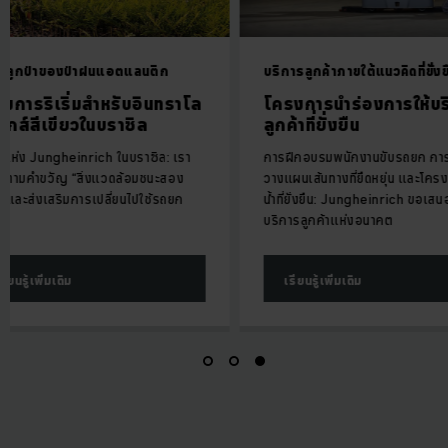
งป่าฝนแอตแลนติก
บริการลูกค้าภายใต้แนวคิดที่ยั่งยืน
ิ่มสำหรับอินทราโล
โครงการนำร่องการให้บริการ
ียวในบราซิล
ลูกค้าที่ยั่งยืน
einrich ในบราซิล: เรา
การฝึกอบรมพนักงานขับรถยก การ
“สิ่งแวดล้อมชนะสอง
วางแผนเส้นทางที่ยืดหยุ่น และโครงการพลัง
ิมการเปลี่ยนไปใช้รถยก
น้ำที่ยั่งยืน: Jungheinrich ขอเสนอการให้
บริการลูกค้าแห่งอนาคต
ิม
เรียนรู้เพิ่มเติม