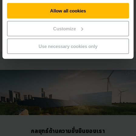
จาก EcoVadis ซึ่งมีองค์กรทั่วโลกเพียง 1%
Allow all cookies
เท่านั้นที่ได้รับรางวัลระดับ Platinum
Customize
เรียนรู้เพิ่มเติม
Use necessary cookies only
กลยุทธ์ด้านความยั่งยืนของเรา