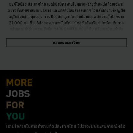
ยุงค์ไฮน์ริช ประเทศไทย เปิดรับสมัครงานในหลากหลายตำแหน่ง โดยเฉพาะ
อย่างยิ่งสายงายขาย บริการ และเทคโนโลยีสารสนเทศ โดยสำนักงานใหญ่ตั้ง
อยู่ในจังหวัดสมุทรปราการ ปัจจุบัน ยุงค์ไฮน์ริชมีจำนวนพนักงานทั่วโลกราว
21,000 คน ซึ่งบริษัทของเรามุ่งมั่นพัฒนาโซลูชันอัจฉริยะไปพร้อมกับการ
สร้างคุณค่าด้านความยั่งยืน
“MORE WITH YOU”
จึงเปรียบเสมือนคำมั่น
สัญญาทั้งด้านความหลากหลาย การเติบโตทางอาชีพอย่างต่อเนื่อง และพัฒนา
แนวคิดที่สร้างสรรค์ให้เป็นจริง
แสดงรายละเอียด
MORE
JOBS
FOR
YOU
เรามีโอกาสในการทำงานทั่วประเทศไทย ไม่ว่าจะมีประสบการณ์หรือ