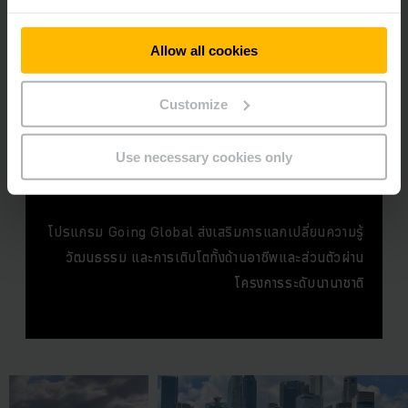
Allow all cookies
MORE
OPPORTUNITIES
Customize
FOR
Use necessary cookies only
YOU
โปรแกรม Going Global ส่งเสริมการแลกเปลี่ยนความรู้
วัฒนธรรม และการเติบโตทั้งด้านอาชีพและส่วนตัวผ่าน
โครงการระดับนานาชาติ