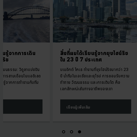
เรียนรู้จากการเดิน
สิ่งที่ผมได้เรียนรู้จากยุงไฮน์ริช
์ริช
ใน 23 ปี 7 ประเทศ
ัฒนธรรม: วิดูลาแบ่งปัน
บเนดิกต์ โคเธ ทำงานที่ยุงไฮน์ริชมากว่า 23
รงการสามเดือนในแอดิเลด
ปี นำทีมในเอเชียและยุโรป การยอมรับความ
รียนรู้จากการทำงานกับทีม
ท้าทาย วัฒนธรรม และการเติบโต คือ
เอกลักษณ์เส้นทางอาชีพของเขา
ิม
เรียนรู้เพิ่มเติม