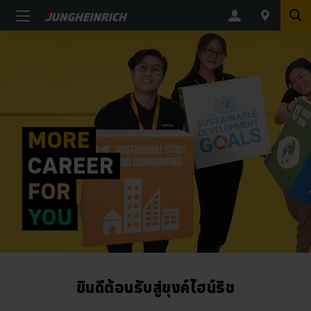
MORE
CAREER
FOR
YOU
ยินดีต้อนรับสู่ยุงค์ไฮน์ริช