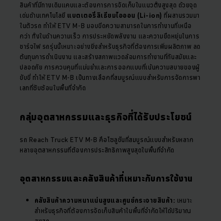
สินค้าที่มีทางเดินแคบและต้องการการจัดเก็บในแนวตั้งสูงสุด ด้วยจุด
เด่นด้านเทคโนโลยี
แบตเตอรี่ลิเธียมไอออน (Li-ion)
ที่ผสานรวมมา
ในตัวรถ ทำให้ ETV M-B มอบขีดความสามารถในการทำงานที่เหนือ
กว่า ทั้งในด้านความเร็ว การประหยัดพลังงาน และความยืดหยุ่นในการ
ชาร์จไฟ รถรุ่นนี้เหมาะอย่างยิ่งสำหรับธุรกิจที่ต้องการเพิ่มผลิตภาพ ลด
ต้นทุนการดำเนินงาน และสร้างสภาพแวดล้อมการทำงานที่ทันสมัยและ
ปลอดภัย การควบคุมที่แม่นยำและการออกแบบที่เน้นความสบายของผู้
ขับขี่ ทำให้ ETV M-B เป็นทางเลือกที่สมบูรณ์แบบสำหรับการจัดการพา
เลทที่ซับซ้อนในพื้นที่จำกัด
กลุ่มอุตสาหกรรมและธุรกิจที่ได้รับประโยชน์
รถ Reach Truck ETV M-B คือโซลูชั่นที่สมบูรณ์แบบสำหรับหลาก
หลายอุตสาหกรรมที่ต้องการประสิทธิภาพสูงสุดในพื้นที่จำกัด
อุตสาหกรรมและคลังสินค้าที่เหมาะกับการใช้งาน
คลังสินค้าความหนาแน่นสูงและศูนย์กระจายสินค้า:
เหมาะ
สำหรับธุรกิจที่ต้องการจัดเก็บสินค้าในพื้นที่จำกัดให้ได้ปริมาณ
สูงสุด