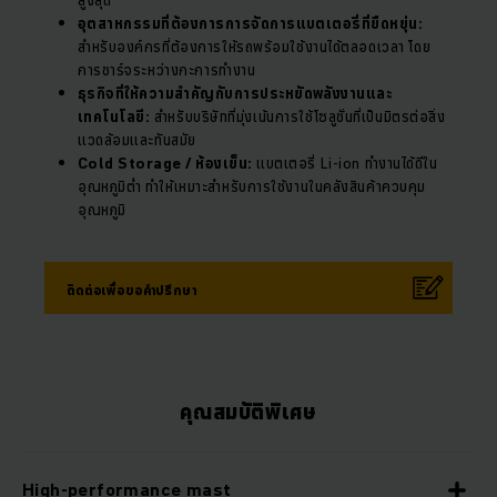
อุตสาหกรรมที่ต้องการการจัดการแบตเตอรี่ที่ยืดหยุ่น:
สำหรับองค์กรที่ต้องการให้รถพร้อมใช้งานได้ตลอดเวลา โดย
การชาร์จระหว่างกะการทำงาน
ธุรกิจที่ให้ความสำคัญกับการประหยัดพลังงานและ
เทคโนโลยี:
สำหรับบริษัทที่มุ่งเน้นการใช้โซลูชั่นที่เป็นมิตรต่อสิ่ง
แวดล้อมและทันสมัย
Cold Storage / ห้องเย็น:
แบตเตอรี่ Li-ion ทำงานได้ดีใน
อุณหภูมิต่ำ ทำให้เหมาะสำหรับการใช้งานในคลังสินค้าควบคุม
อุณหภูมิ
ติดต่อเพื่อขอคำปรึกษา
คุณสมบัติพิเศษ
High-performance mast