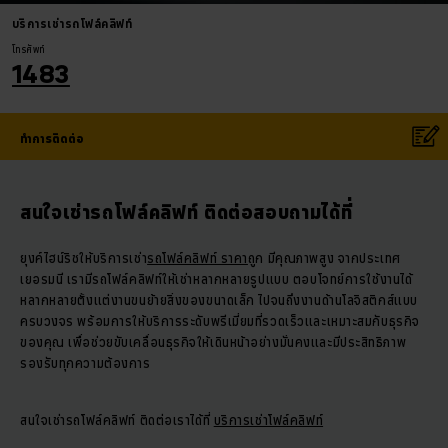
บริการเช่ารถโฟล์คลิฟท์
โทรศัพท์
1483
ทำการติดต่อ
สนใจเช่ารถโฟล์คลิฟท์ ติดต่อสอบถามได้ที่
ยุงค์ไฮน์ริชให้บริการเช่า
รถโฟล์คลิฟท์ ราคา
ถูก มีคุณภาพสูง จากประเทศ
เยอรมนี เรามีรถโฟล์คลิฟท์ให้เช่าหลากหลายรูปแบบ ตอบโจทย์การใช้งานได้
หลากหลายตั้งแต่งานขนย้ายสิ่งของขนาดเล็ก ไปจนถึงงานด้านโลจิสติกส์แบบ
ครบวงจร พร้อมการให้บริการระดับพรีเมี่ยมที่รวดเร็วและเหมาะสมกับธุรกิจ
ของคุณ เพื่อช่วยขับเคลื่อนธุรกิจให้เดินหน้าอย่างมั่นคงและมีประสิทธิภาพ
รองรับทุกความต้องการ
สนใจเช่ารถโฟล์คลิฟท์ ติดต่อเราได้ที่
บริการเช่าโฟล์คลิฟท์