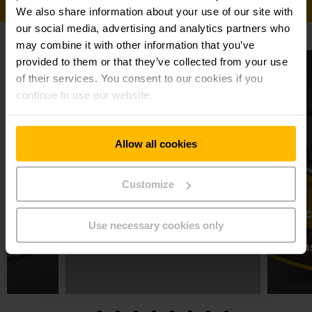
We also share information about your use of our site with
our social media, advertising and analytics partners who
may combine it with other information that you’ve
provided to them or that they’ve collected from your use
of their services. You consent to our cookies if you
continue to use our website.
Allow all cookies
Customize
ELECTRIC PALLET TRUCK
ELEC
Use necessary cookies only
ฟ้า
เช่ารถลากพาเลทไฟฟ้า
เช่