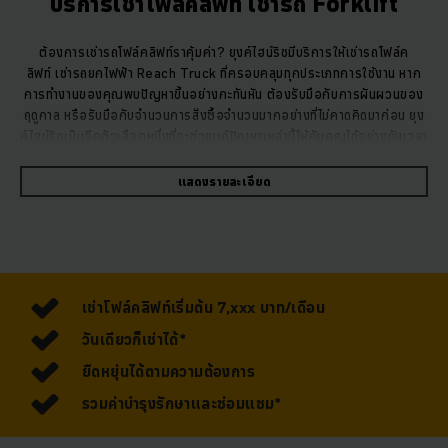
บริการเช่าโฟล์คลิฟท์ เช่ารถ Forklift
ต้องการเช่ารถโฟล์คลิฟท์ราคุ้มค่า? ยุงค์ไฮน์ริชมีบริการให้เช่ารถโฟล์ค
ลิฟท์ เช่ารถยกไฟฟ้า Reach Truck ที่ครอบคลุมทุกประเภทการใช้งาน หาก
การทำงานของคุณพบปัญหาขึ้นอย่างกะทันหัน ต้องรับมือกับการผันผวนของ
ฤดูกาล หรือรับมือกับจำนวนการสั่งซื้อจำนวนมากอย่างที่ไม่คาดคิดมาก่อน ยุง
ค์ไฮน์ริชเป็นอีกตัวเลือกหนึ่งที่จะช่วยแก้ปัญหาเหล่านี้ให้กับคุณได้อย่างทันเวลา
และหยืดหยุ่น เพื่อที่คุณพร้อมรับมือกับทุกสถานการณ์ อีกทั้งยังทำให้ประหยัด
ค่าใช้จ่าย และลดภาระผูกพันด้านเงินลงทุนก้อนใหญ่
แสดงรายละเอียด
เช่าโฟล์คลิฟท์เริ่มต้น 7,xxx บาท/เดือน
วันเดียวก็เช่าได้*
ยืดหยุ่นได้ตามความต้องการ
รวมค่าบำรุงรักษาและซ่อมแซม*