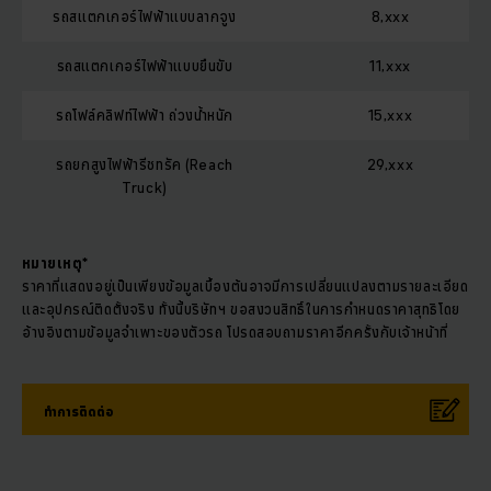
รถสแตกเกอร์ไฟฟ้าแบบลากจูง
8,xxx
รถสแตกเกอร์ไฟฟ้าแบบยืนขับ
11,xxx
รถโฟล์คลิฟท์ไฟฟ้า ถ่วงน้ำหนัก
15,xxx
รถยกสูงไฟฟ้ารีชทรัค (Reach
29,xxx
Truck)
หมายเหตุ*
ราคาที่แสดงอยู่เป็นเพียงข้อมูลเบื้องต้นอาจมีการเปลี่ยนแปลงตามรายละเอียด
และอุปกรณ์ติดตั้งจริง ทั้งนี้บริษัทฯ ขอสงวนสิทธิ์ในการกำหนดราคาสุทธิโดย
อ้างอิงตามข้อมูลจำเพาะของตัวรถ โปรดสอบถามราคาอีกครั้งกับเจ้าหน้าที่
ทำการติดต่อ