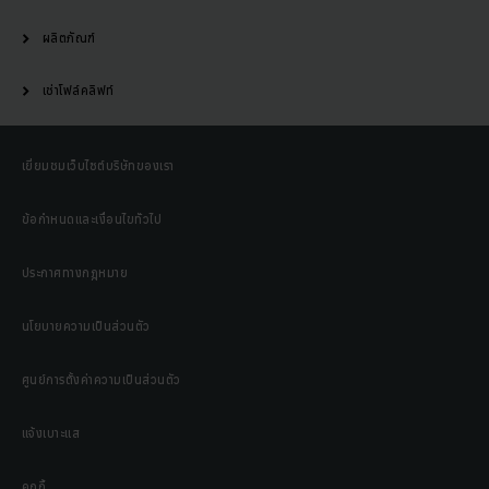
ผลิตภัณฑ์
เช่าโฟล์คลิฟท์
เยี่ยมชมเว็บไซต์บริษัทของเรา
ข้อกำหนดและเงื่อนไขทั่วไป
ประกาศทางกฎหมาย
นโยบายความเป็นส่วนตัว
ศูนย์การตั้งค่าความเป็นส่วนตัว
แจ้งเบาะแส
คุกกี้