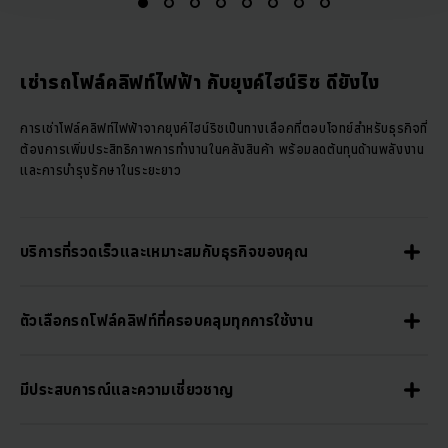
เช่ารถโฟล์คลิฟท์ไฟฟ้า กับยุงค์ไฮน์ริช ดียังไง
การเช่าโฟล์คลิฟท์ไฟฟ้าจากยุงค์ไฮน์ริชเป็นทางเลือกที่ตอบโจทย์สำหรับธุรกิจที่
ต้องการเพิ่มประสิทธิภาพการทำงานในคลังสินค้า พร้อมลดต้นทุนด้านพลังงาน
และการบำรุงรักษาในระยะยาว
บริการที่รวดเร็วและเหมาะสมกับธุรกิจของคุณ
ตัวเลือกรถโฟล์คลิฟท์ที่ครอบคลุมทุกการใช้งาน
มีประสบการณ์และความเชี่ยวชาญ