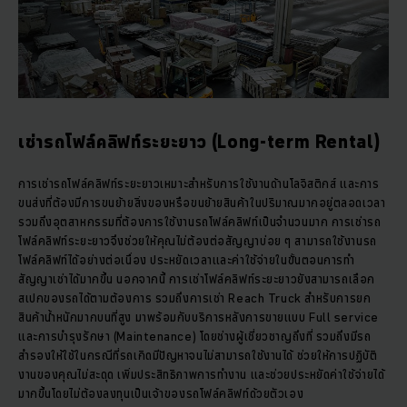
เช่ารถโฟล์คลิฟท์ระยะยาว (Long-term Rental)
การเช่ารถโฟล์คลิฟท์ระยะยาวเหมาะสำหรับการใช้งานด้านโลจิสติกส์ และการ
ขนส่งที่ต้องมีการขนย้ายสิ่งของหรือขนย้ายสินค้าในปริมาณมากอยู่ตลอดเวลา
รวมถึงอุตสาหกรรมที่ต้องการใช้งานรถโฟล์คลิฟท์เป็นจำนวนมาก การเช่ารถ
โฟล์คลิฟท์ระยะยาวจึงช่วยให้คุณไม่ต้องต่อสัญญาบ่อย ๆ สามารถใช้งานรถ
โฟล์คลิฟท์ได้อย่างต่อเนื่อง ประหยัดเวลาและค่าใช้จ่ายในขั้นตอนการทำ
สัญญาเช่าได้มากขึ้น นอกจากนี้ การเช่าโฟล์คลิฟท์ระยะยาวยังสามารถเลือก
สเปกของรถได้ตามต้องการ รวมถึงการเช่า Reach Truck สำหรับการยก
สินค้าน้ำหนักมากบนที่สูง มาพร้อมกับบริการหลังการขายแบบ Full service
และการบำรุงรักษา (Maintenance) โดยช่างผู้เชี่ยวชาญถึงที่ รวมถึงมีรถ
สำรองให้ใช้ในกรณีที่รถเกิดมีปัญหาจนไม่สามารถใช้งานได้ ช่วยให้การปฏิบัติ
งานของคุณไม่สะดุด เพิ่มประสิทธิภาพการทำงาน และช่วยประหยัดค่าใช้จ่ายได้
มากขึ้นโดยไม่ต้องลงทุนเป็นเจ้าของรถโฟล์คลิฟท์ด้วยตัวเอง