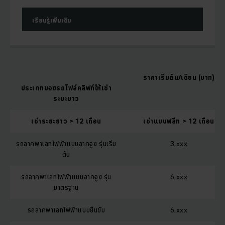
เรียนรู้เพิ่มเติม
ราคาเริ่มต้น/เดือน (บาท)
ประเภทของรถโฟล์คลิฟท์ให้เช่า
ระยะยาว
เช่าระยะยาว > 12 เดือน
เช่าแบบฟลีท > 12 เดือน
รถลากพาเลทไฟฟ้าแบบลากจูง รุ่นเริ่ม
3,xxx
ต้น
รถลากพาเลทไฟฟ้าแบบลากจูง รุ่น
6,xxx
มาตรฐาน
รถลากพาเลทไฟฟ้าแบบยืนขับ
6,xxx