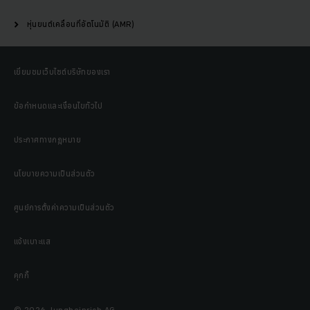
หุ่นยนต์เคลื่อนที่อัตโนมัติ (AMR)
เยี่ยมชมเว็บไซต์บริษัทของเรา
ข้อกำหนดและเงื่อนไขทั่วไป
ประกาศทางกฎหมาย
นโยบายความเป็นส่วนตัว
ศูนย์การตั้งค่าความเป็นส่วนตัว
แจ้งเบาะแส
คุกกี้
© 2026 Jungheinrich AG