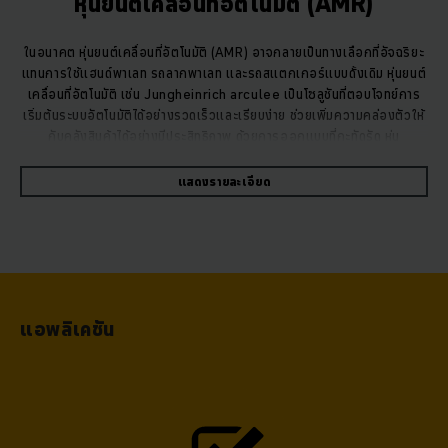
หุ่นยนต์เคลื่อนที่อัตโนมัติ (AMR)
ในอนาคต หุ่นยนต์เคลื่อนที่อัตโนมัติ (
AMR)
อาจกลายเป็นทางเลือกที่อัจฉริยะ
แทนการใช้แฮนด์พาเลท รถลากพาเลท และรถสแตกเกอร์แบบดั้งเดิม หุ่นยนต์
เคลื่อนที่อัตโนมัติ เช่น
Jungheinrich arculee
เป็นโซลูชันที่ตอบโจทย์การ
เริ่มต้นระบบอัตโนมัติได้อย่างรวดเร็วและเรียบง่าย ช่วยเพิ่มความคล่องตัวให้
กับคลังสินค้าได้อย่างมีประสิทธิภาพ ด้วยการออกแบบที่กะทัดรัด หุ่น
ยนต์
arculee
จึงเหมาะอย่างยิ่งสำหรับการขนย้ายภายในคลังสินค้าโดย
อัตโนมัติ
แสดงรายละเอียด
หุ่นยนต์ส่งของอเนกประสงค์นี้ช่วยเพิ่มประสิทธิภาพในการเชื่อมต่อระหว่าง
พื้นที่ในสายงานโลจิสติกส์และการผลิต รวมถึงการส่งมอบสินค้าไปยังจุดทำงาน
ต่าง ๆ ได้อย่างลงตัว ความคล่องตัวของ
arculee
ยังทำให้สามารถเชื่อมต่อ
พื้นที่จัดเก็บแบบแมนนวลกับคลังสินค้าทางเดินแคบอัตโนมัติได้อย่างอัตโนมัติ
แอพลิเคชัน
ความยืดหยุ่นนี้เองที่ทำให้
arculee
เป็นผู้ช่วยอเนกประสงค์สำหรับทุก
อุตสาหกรรม โดยขึ้นอยู่กับการใช้งานในการขนย้ายจากใต้พาเลท
(
underload transport)
คุณสามารถเลือกใช้งานหุ่นยนต์ได้
2
รุ่น
ได้แก่
arculee S
และ
arculee M
ซึ่ง
arculee S
เป็นรุ่นเริ่มต้นที่เหมาะ
สำหรับการทำให้กระบวนการโลจิสติกส์เป็นระบบอัตโนมัติโดยใช้โต๊ะขนส่งแบบ