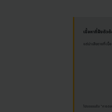
เนื้อหาที่ฝังต
แต่น่าเสียดายที่เนื
โปรดยอมรับ "การตลาด"