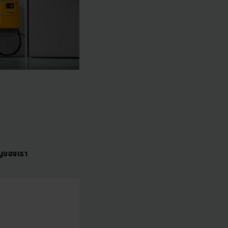
าญของเรา
พ