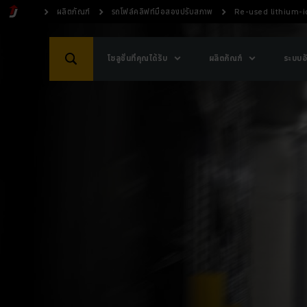
ผลิตภัณฑ์
รถโฟล์คลิฟท์มือสองปรับสภาพ
Re-used lithium-io
โซลูชั่นที่คุณได้รับ
ผลิตภัณฑ์
ระบบอั