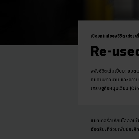
เปิดบทใหม่ของชีวิต เร่งเครื
Re-used
พลังชีวิตเต็มเปี่ยม: แบต
ทนทานยาวนาน และความยั่ง
เศรษฐกิจหมุนเวียน (Ci
แบตเตอรี่ลิเธียมไอออนใช้
อัจฉริยะที่ช่วยเพิ่มประ