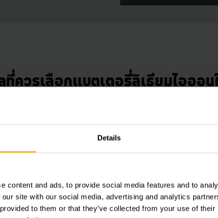
ลที่ควรเลือกแบตเตอรี่ลิเธียมไอออนใ
Jungheinrich
ยกระดับความปลอดภัยในการดำเนินงาน
Details
ความปลอดภัยคือสิ่งที่ไม่สามารถต่อรองได้ — และนั่นคือเหตุผล
ไอออนใช้ซ้ำของเราถูกออกแบบมาเพื่อตอบโจทย์นี้โดยเฉพาะ
ด้วยเคมีเซลล์ลิเธียมเหล็กฟอสเฟต (Lithium Iron Phospha
e content and ads, to provide social media features and to analy
เสถียรสูง ผสานกับระบบจัดการแบตเตอรี่อัจฉริยะ (Batte
 our site with our social media, advertising and analytics partn
System: BMS) จึงมอบความปลอดภัยในระดับสูงสุดโดยไม่ม
 provided to them or that they’ve collected from your use of their