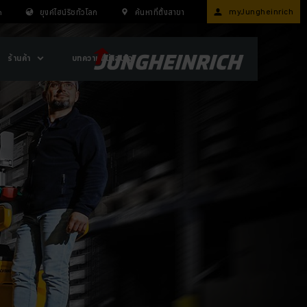
myJungheinrich
n
ยุงค์ไฮน์ริชทั่วโลก
ค้นหาที่ตั้งสาขา
ร้านค้า
บทความที่น่าสนใจ