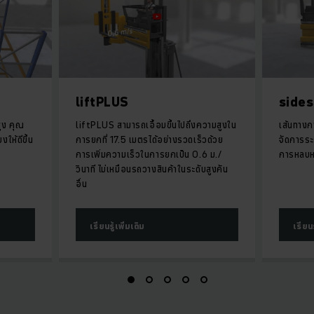
liftPLUS
sides
สูง คุณ
liftPLUS สามารถเอื้อมขึ้นไปถึงความสูงใน
เส้นทางกา
ให้ดีขึ้น
การยกที่ 17.5 เมตรได้อย่างรวดเร็วด้วย
จัดการระ
การเพิ่มความเร็วในการยกเป็น 0.6 ม./
การหลบหล
วินาที ไม่เหมือนรถวางสินค้าในระดับสูงคัน
อื่น
เรียนรู้เพิ่มเติม
เรียนร