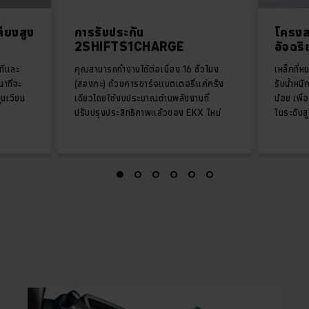
ียงสูง
การรับประกัน
โครงส
2SHIFTS1CHARGE
อัจฉริ
ทีและ
คุณสามารถทำงานได้ต่อเนื่อง 16 ชั่วโมง
เหล็กที่
นาทีจะ
(สองกะ) ด้วยการชาร์จแบตเตอรี่แค่ครั้ง
รับน้ำหนั
นเวียน
เดียวโดยใช้งบประมาณด้านพลังงานที่
น้อย เพื
ปรับปรุงประสิทธิภาพแล้วของ EKX ใหม่
ในระดับสู