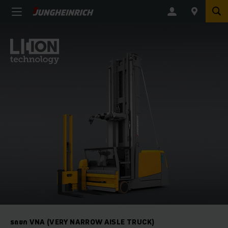
รถยก VNA (VERY NARROW AISLE TRUCK)