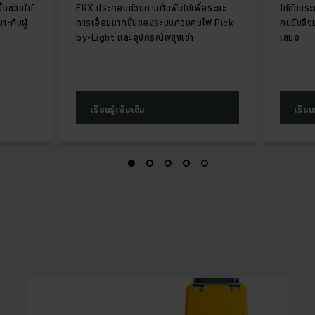
ึ้นช่วยให้
EKX ประกอบด้วยคานกั้นพับได้เพื่อระยะ
ได้ด้วยร
มาะกับผู้
การเอื้อมมากขึ้นของระบบควบคุมไฟ Pick-
คนขับจึง
by-Light และอุปกรณ์พยุงเข่า
เสมอ
เรียนรู้เพิ่มเติม
เรียนร