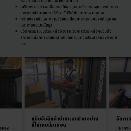
ต้องการของคนขับไว้อย่างเหมาะเจาะ
เสรีภาพแห่งการเคลื่อนไหวได้สูงสุดจากก้าวแรกสุดของประเภท
และองค์ประกอบการใช้งานที่ปรับให้เหมาะเฉพาะบุคคล
ความปลอดภัยและความยืดหยุ่นเนื่องมาจากระบบป้องกันบุคคล
และการชนแบบโมดูล
นวัตกรรมระบบช่วยเหลืออัจฉริยะในการช่วยเหลือคนขับซึ่ง
สามารถเลือกและผสมผสานกันได้ตามแต่จุดประสงค์ของการใช้
งาน
หยิบจับสินค้าง่ายแสนง่ายอย่าง
จัดการ
ที่ไม่เคยมีมาก่อน
การมอง
แผงควบค