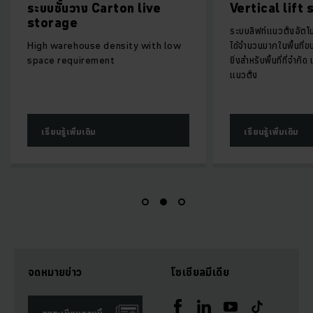
ระบบชั้นวาง Carton live
Vertical lift
storage
ระบบลิฟท์แนวตั้งอัตโนม
High warehouse density with low
ได้จำนวนมากในพื้นที่ข
space requirement
ยิ่งสำหรับพื้นที่ที่จำก
แนวตั้ง
เรียนรู้เพิ่มเติม
เรียนรู้เพิ่มเติม
จดหมายข่าว
โซเชียลมีเดีย