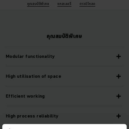
คุณสมบัติพิเศษ
แกลเลอรี
ดาวน์โหลด
คุณสมบัติพิเศษ
Modular functionality
High utilisation of space
Efficient working
High process reliability