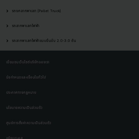
รถยกลากพาเลท (Pallet Truck)
รถลากพาเลทไฟฟ้า
รถลากพาเลทไฟฟ้าแบบยืนขับ 2.0-3.0 ตัน
เยี่ยมชมเว็บไซต์บริษัทของเรา
ข้อกำหนดและเงื่อนไขทั่วไป
ประกาศทางกฎหมาย
นโยบายความเป็นส่วนตัว
ศูนย์การตั้งค่าความเป็นส่วนตัว
แจ้งเบาะแส