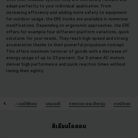
adapt perfectly to your individual application. From
increasing efficiency and adding more safety to equipment
for outdoor usage, the ERE trucks are available in numerous
modifications. Depending on ergonomic approaches, the ERE
offers for example four different platform variations, quick
solutions for your needs. They reach high speed and strong
acceleration thanks to their powerful propulsion concept.
This offers maximum turnover of goods with a decrease of
energy usage of up to 33 percent. Our 3-phase AC motors
deliver high performance and quick reaction times without
losing their agility.
้อดี
คุณสมบัติพิเศษ
แกลเลอรี
ภาพรวมรายละเอียดรุ่น
ดาวน์โหลด
ลิเธียมไอออน