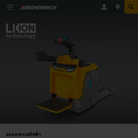
รถลากพาเลทไฟฟ้า