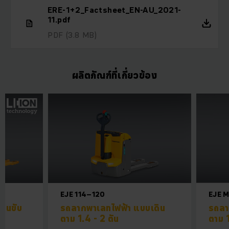
ERE-1+2_Factsheet_EN-AU_2021-
11.pdf
PDF
(3.8 MB)
ผลิตภัณฑ์ที่เกี่ยวข้อง
EJE 114–120
EJE M
ืนขับ
รถลากพาเลทไฟฟ้า แบบเดิน
รถลา
ตาม 1.4 - 2 ตัน
ตาม 1