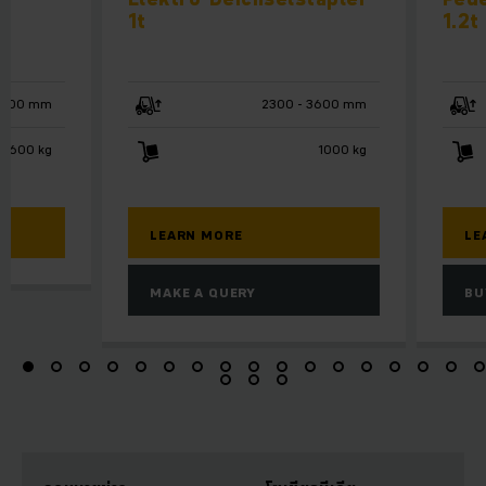
1t
1.2t
6000 mm
2300 - 3600 mm
 1600 kg
1000 kg
LEARN MORE
LE
MAKE A QUERY
BU