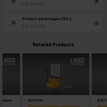
PDF
(1.6 MB)
Product advantages ESD 2
PDF
(3.0 MB)
Related Products
trolled
EJC 010i
EJC 1
Elektro-Deichselstapler
Pede