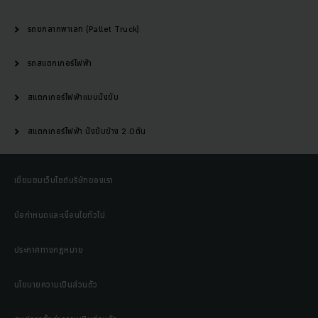
รถยกลากพาเลท (Pallet Truck)
รถสแตกเกอร์ไฟฟ้า
สแตกเกอร์ไฟฟ้าแบบนั่งขับ
สแตกเกอร์ไฟฟ้า นั่งขับข้าง 2.0ตัน
เยี่ยมชมเว็บไซต์บริษัทของเรา
ข้อกำหนดและเงื่อนไขทั่วไป
ประกาศทางกฎหมาย
นโยบายความเป็นส่วนตัว