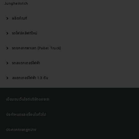
Jungheinrich
ผลิตภัณฑ์
รถโฟล์คลิฟท์ใหม่
รถยกลากพาเลท (Pallet Truck)
รถสแตกเกอร์ไฟฟ้า
สแตกเกอร์ไฟฟ้า 1.3 ตัน
เยี่ยมชมเว็บไซต์บริษัทของเรา
ข้อกำหนดและเงื่อนไขทั่วไป
ประกาศทางกฎหมาย