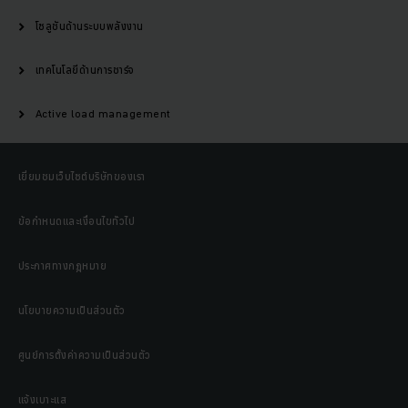
โซลูชันด้านระบบพลังงาน
เทคโนโลยีด้านการชาร์จ
Active load management
เยี่ยมชมเว็บไซต์บริษัทของเรา
ข้อกำหนดและเงื่อนไขทั่วไป
ประกาศทางกฎหมาย
นโยบายความเป็นส่วนตัว
ศูนย์การตั้งค่าความเป็นส่วนตัว
แจ้งเบาะแส