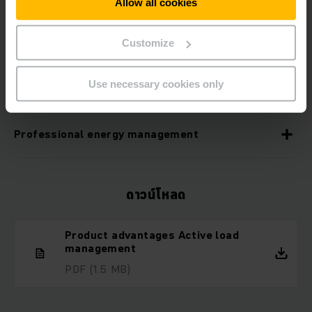
Allow all cookies
Coverage in the event of malfunction
Customize
Use necessary cookies only
Optimal networking of the battery chargers
Professional energy management
ดาวน์โหลด
Product advantages Active load
management
PDF
(1.5 MB)