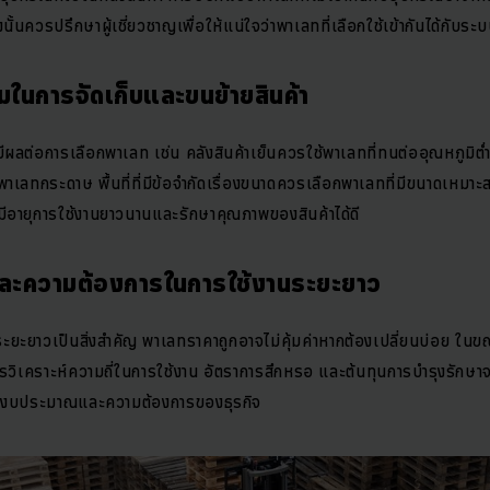
ั้นควรปรึกษาผู้เชี่ยวชาญเพื่อให้แน่ใจว่าพาเลทที่เลือกใช้เข้ากันได้กับร
ในการจัดเก็บและขนย้ายสินค้า
ลต่อการเลือกพาเลท เช่น คลังสินค้าเย็นควรใช้พาเลทที่ทนต่ออุณหภูมิต่ำ
งพาเลทกระดาษ พื้นที่ที่มีข้อจำกัดเรื่องขนาดควรเลือกพาเลทที่มีขนาดเห
ีอายุการใช้งานยาวนานและรักษาคุณภาพของสินค้าได้ดี
ะความต้องการในการใช้งานระยะยาว
ะยาวเป็นสิ่งสำคัญ พาเลทราคาถูกอาจไม่คุ้มค่าหากต้องเปลี่ยนบ่อย ใน
การวิเคราะห์ความถี่ในการใช้งาน อัตราการสึกหรอ และต้นทุนการบำรุงรักษา
ับงบประมาณและความต้องการของธุรกิจ