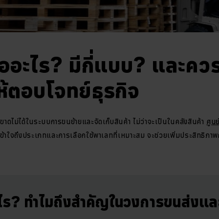
ออะไร? มีกี่แบบ? และควร
ห้ตอบโจทย์ธุรกิจ
ขาดไม่ได้ในระบบการขนย้ายและจัดเก็บสินค้า ไม่ว่าจะเป็นในคลังสินค้า
ศูนย
้าใจถึงประเภทและการเลือกใช้พาเลทที่เหมาะสม จะช่วยเพิ่มประสิทธิภาพ
ไร? ทำไมถึงสำคัญในวงการขนส่งและ