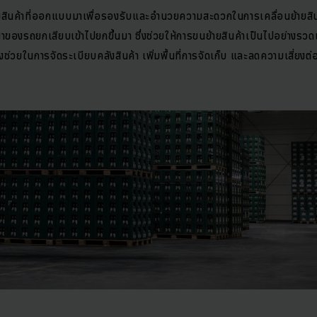
สินค้าที่ออกแบบมาเพื่อรองรับและอำนวยความสะดวกในการเคลื่อนย้ายสินค
ห้งาของรถยกเสียบเข้าไปยกขึ้นมา ซึ่งช่วยให้การขนย้ายสินค้าเป็นไปอย่างรว
ช่วยในการจัดระเบียบคลังสินค้า เพิ่มพื้นที่การจัดเก็บ และลดความเสี่ยงต