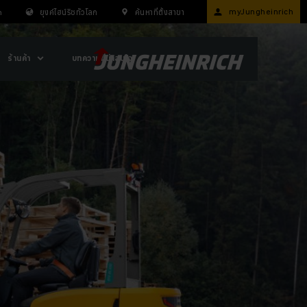
myJungheinrich
n
ยุงค์ไฮน์ริชทั่วโลก
ค้นหาที่ตั้งสาขา
ร้านค้า
บทความที่น่าสนใจ