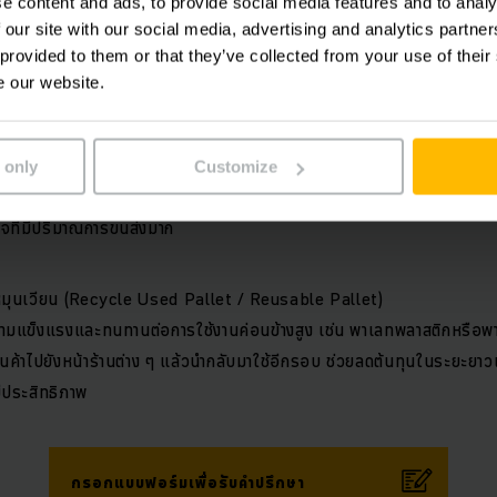
ณะการนำไปใช้งาน
e content and ads, to provide social media features and to analy
 our site with our social media, advertising and analytics partn
 provided to them or that they’ve collected from your use of their
้งานจะช่วยให้เลือกพาเลทที่เหมาะสมกับความต้องการทางธุรกิจและการบร
e our website.
ั้งเดียว (Single Use Pallet)
ดุที่มีราคาถูกและเหมาะสมกับงานที่ใช้เพื่อลดค่าใช้จ่าย เช่น พาเลทไม้หร
 only
Customize
นส่งที่ไม่จำเป็นต้องนำพาเลทกลับมาใช้ใหม่ สามารถทำลายทิ้งได้ง่าย ช่วย
ิจที่มีปริมาณการขนส่งมาก
หมุนเวียน (Recycle Used Pallet / Reusable Pallet)
ามแข็งแรงและทนทานต่อการใช้งานค่อนข้างสูง เช่น พาเลทพลาสติกหรือพ
ินค้าไปยังหน้าร้านต่าง ๆ แล้วนำกลับมาใช้อีกรอบ ช่วยลดต้นทุนในระยะยาวแ
ีประสิทธิภาพ
กรอกแบบฟอร์มเพื่อรับคำปรึกษา