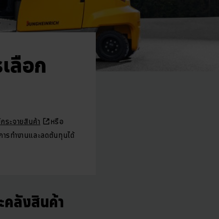
เลือก
์กระจายสินค้า
หรือ
การทำงานและลดต้นทุนได้
คลังสินค้า