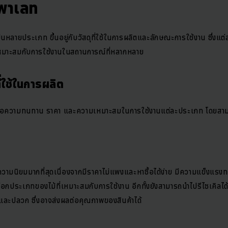
พาเลท
ลายประเภท ขึ้นอยู่กับวัสดุที่ใช้ในการผลิตและลักษณะการใช้งาน ซึ่งแต่
้เหมาะสมกับการใช้งานในสถานการณ์ที่หลากหลาย
ี่ใช้ในการผลิต
ีผลต่อความทนทาน ราคา และความเหมาะสมในการใช้งานแต่ละประเภท โดยสา
ับความนิยมมากที่สุดเนื่องจากมีราคาไม่แพงและหาซื้อได้ง่าย มีความแข็งแ
กประเภทของไม้ที่เหมาะสมกับการใช้งาน อีกทั้งยังสามารถนำไปรีไซเคิลได้ง่
 และปลวก ซึ่งอาจส่งผลต่อคุณภาพของสินค้าได้