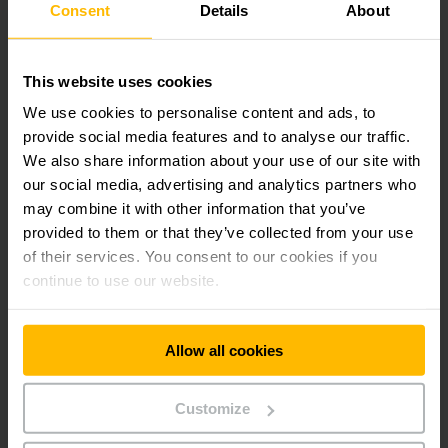
Consent
Details
About
ระบบ AS/RS เป็นเทคโนโลยีสำคัญในคลังสินค้าอัตโนมัติที่ช่วยในการขนย้าย
วัสดุ ทั้งการนำไปจัดเก็บและการนำออกมาจากที่จัดเก็บโดยอัตโนมัติ ระบบนี้
ประกอบด้วยอุปกรณ์จัดเก็บอัตโนมัติ เช่น เครนที่เคลื่อนที่ในช่องทางเดิน
ระหว่างชั้นวางสินค้า โดยมีระบบควบคุมคอมพิวเตอร์ที่ระบุตำแหน่งให้เครน
This website uses cookies
เคลื่อนที่ไปรับวัสดุเพื่อนำไปจัดเก็บหรือนำออกมา ระบบ AS/RS มีประสิทธิภาพ
We use cookies to personalise content and ads, to
สูงในการใช้พื้นที่จัดเก็บอย่างคุ้มค่า เหมาะสำหรับการจัดเก็บวัสดุหลากหลาย
provide social media features and to analyse our traffic.
ประเภทในพื้นที่จำกัด และช่วยลดเวลาในการค้นหาและเรียกคืนสินค้า
We also share information about your use of our site with
our social media, advertising and analytics partners who
ระบบขนส่งอัตโนมัติแบบไร้คนขับ (Automated
may combine it with other information that you’ve
Guided Vehicle (AGV))
provided to them or that they’ve collected from your use
of their services. You consent to our cookies if you
ระบบ AGV คือระบบขนส่งแบบอัตโนมัติที่ไม่ต้องใช้คนขับ ควบคุมการทำงาน
continue to use our website.
ด้วยระบบคอมพิวเตอร์ ประสานงานระหว่างซอฟต์แวร์และเซนเซอร์นำทาง
สามารถใช้ได้กับอุปกรณ์ในคลังสินค้าหลายประเภท เช่น รถโฟล์คลิฟท์ รถเข็น
หรืออุปกรณ์ขนส่งอื่น ๆ AGV สามารถเคลื่อนที่ไปตามเส้นทางที่กำหนดไว้ล่วง
หน้าหรือปรับเส้นทางอัตโนมัติตามสถานการณ์ มีระบบเซนเซอร์ที่ช่วยตรวจจับ
Allow all cookies
สิ่งกีดขวางเพื่อป้องกันการชน ช่วยเพิ่มความปลอดภัยและประสิทธิภาพในการ
ขนส่งสินค้าภายในคลังสินค้า
Customize
อุปกรณ์ช่วยยกและจัดเรียงพาเลทแบบอัตโนมัติ