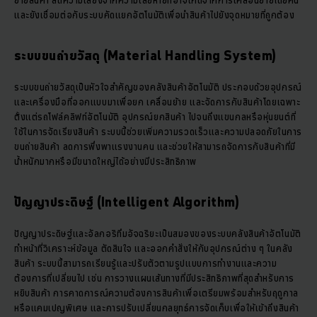
และยังเชื่อมต่อกับระบบคัดแยกอัตโนมัติเพื่อนำสินค้าไปยังจุดหมายที่ถูกต้อง
ระบบขนถ่ายวัสดุ (Material Handling System)
ระบบขนถ่ายวัสดุเป็นหัวใจสำคัญของคลังสินค้าอัตโนมัติ ประกอบด้วยอุปกรณ์
และเครื่องมือที่ออกแบบมาเพื่อยก เคลื่อนย้าย และจัดการกับสินค้าโดยเฉพาะ
ตั้งแต่รถโฟล์คลิฟท์อัตโนมัติ อุปกรณ์ยกสินค้า ไปจนถึงแขนกลหรือหุ่นยนต์ที่
ใช้ในการจัดเรียงสินค้า ระบบนี้ช่วยเพิ่มความรวดเร็วและความปลอดภัยในการ
ขนถ่ายสินค้า ลดการพึ่งพาแรงงานคน และช่วยให้สามารถจัดการกับสินค้าที่มี
น้ำหนักมากหรือมีขนาดใหญ่ได้อย่างมีประสิทธิภาพ
ปัญญาประดิษฐ์ (Intelligent Algorithm)
ปัญญาประดิษฐ์และอัลกอริทึมอัจฉริยะเป็นสมองของระบบคลังสินค้าอัตโนมัติ
ทำหน้าที่วิเคราะห์ข้อมูล ตัดสินใจ และออกคำสั่งให้กับอุปกรณ์ต่าง ๆ ในคลัง
สินค้า ระบบนี้สามารถเรียนรู้และปรับตัวตามรูปแบบการทำงานและความ
ต้องการที่เปลี่ยนไป เช่น การวางแผนเส้นทางที่มีประสิทธิภาพที่สุดสำหรับการ
หยิบสินค้า การคาดการณ์ความต้องการสินค้าเพื่อเตรียมพร้อมสำหรับฤดูกาล
หรือแคมเปญพิเศษ และการปรับเปลี่ยนกลยุทธ์การจัดเก็บเพื่อให้เข้าถึงสินค้า