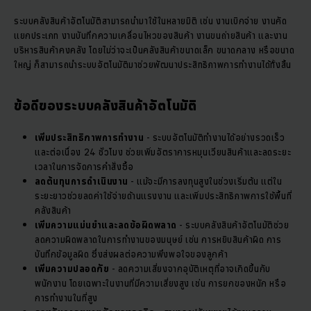
ระบบคลังสินค้าอัตโนมัติสามารถนำมาใช้ในหลายมิติ เช่น งานเบิกจ่าย งานคัด
แยกประเภท งานบันทึกความเคลื่อนไหวของสินค้า งานขนถ่ายสินค้า และงาน
บริหารสินค้าคงคลัง โดยไม่ว่าจะเป็นคลังสินค้าขนาดเล็ก ขนาดกลาง หรือขนาด
ใหญ่ ก็สามารถนำระบบอัตโนมัติมาช่วยพัฒนาประสิทธิภาพการทำงานได้ทั้งสิ้น
ข้อดีของระบบคลังสินค้าอัตโนมัติ
เพิ่มประสิทธิภาพการทำงาน
- ระบบอัตโนมัติทำงานได้อย่างรวดเร็ว
และต่อเนื่อง 24 ชั่วโมง ช่วยเพิ่มอัตราการหมุนเวียนสินค้าและลดระยะ
เวลาในการจัดการคำสั่งซื้อ
ลดต้นทุนการดำเนินงาน
- แม้จะมีการลงทุนสูงในช่วงเริ่มต้น แต่ใน
ระยะยาวช่วยลดค่าใช้จ่ายด้านแรงงาน และเพิ่มประสิทธิภาพการใช้พื้นที่
คลังสินค้า
เพิ่มความแม่นยำและลดข้อผิดพลาด
- ระบบคลังสินค้าอัตโนมัติช่วย
ลดความผิดพลาดในการทำงานของมนุษย์ เช่น การหยิบสินค้าผิด การ
บันทึกข้อมูลผิด ซึ่งส่งผลต่อความพึงพอใจของลูกค้า
เพิ่มความปลอดภัย
- ลดความเสี่ยงจากอุบัติเหตุที่อาจเกิดขึ้นกับ
พนักงาน โดยเฉพาะในงานที่มีความเสี่ยงสูง เช่น การยกของหนัก หรือ
การทำงานในที่สูง