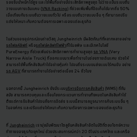
รองรับน้ำหนักได้สูง และใช้พื้นที่อย่างมีประสิทธิภาพสูงสุด ไม่ว่าจะเป็นระบบชั้น
วางแบบทางเดินแคบ (
VNA Racking
) ที่ช่วยเพิ่มพื้นที่จัดเก็บได้มากถึง 50%
เมื่อเทียบกับระบบชั้นวางแบบทั่วไป หรือระบบชั้นวางแบบอื่น ๆ ที่สามารถปรับ
แต่งให้เหมาะกับความต้องการเฉพาะของแต่ละธุรกิจ
ในส่วนของอุปกรณ์ขนถ่ายวัสดุ Jungheinrich มีผลิตภัณฑ์ที่หลากหลายอย่าง
รถโฟลค์ลิฟท์
หรือ
รถโฟล์คลิฟท์ไฟฟ้า
ที่ไร้มลพิษ และมีเทคโนโลยี
PureEnergy ที่ช่วยเพิ่มประสิทธิภาพการทำงานสูงสุด
รถ VNA
(Very
Narrow Aisle Truck) ที่ออกแบบมาเพื่อทำงานในช่องทางเดินแคบ ช่วยให้
สามารถใช้พื้นที่คลังสินค้าได้อย่างคุ้มค่า ไปจนถึงระบบขนส่งแบบไร้คนขับ อย่าง
รถ AGV
ที่สามารถทำงานได้อย่างต่อเนื่อง 24 ชั่วโมง
นอกจากนี้ Jungheinrich ยังมีระบบ
บริหารจัดการคลังสินค้า
(WMS) ที่ทัน
สมัย สามารถควบคุมและเชื่อมโยงกระบวนการทำงานทั้งหมดในคลังสินค้าได้
ตั้งแต่การรับสินค้าไปจนถึงการจัดส่ง ระบบนี้สามารถบูรณาการกับระบบอื่น ๆ
ในองค์กร และปรับแต่งให้เหมาะกับความต้องการเฉพาะของแต่ละธุรกิจ
ที่
Jungheinrich
เรามุ่งมั่นพัฒนาโซลูชันคลังสินค้าอัตโนมัติที่ตอบโจทย์ความ
ท้าทายของธุรกิจยุคใหม่ ด้วยประสบการณ์กว่า 20 ปีในประเทศไทย และเครือ