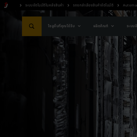
ระบบอัตโนมัติในคลังสินค้า
รถยกลำเลียงสินค้าอัตโนมัติ
Automat
โซลูชั่นที่คุณได้รับ
ผลิตภัณฑ์
ระบบอั