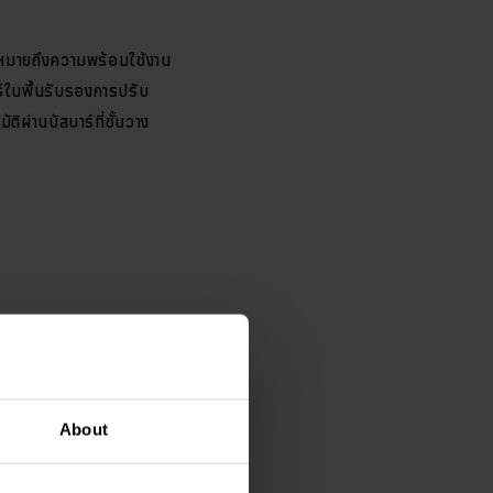
่งหมายถึงความพร้อมใช้งาน
ในพื้นรับรองการปรับ
ผ่านบัสบาร์ที่ชั้นวาง
ับงานในคลังสินค้าที่มี
About