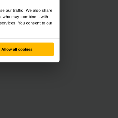
ห้คลังสินค้าสำหรับช่อง
se our traffic. We also share
ers who may combine it with
 25 % ด้วยการทำงานร่วม
 services. You consent to our
ณ สถานที่ตั้งคลังสินค้า
ลังสินค้าและจัดการกับงาน
Allow all cookies