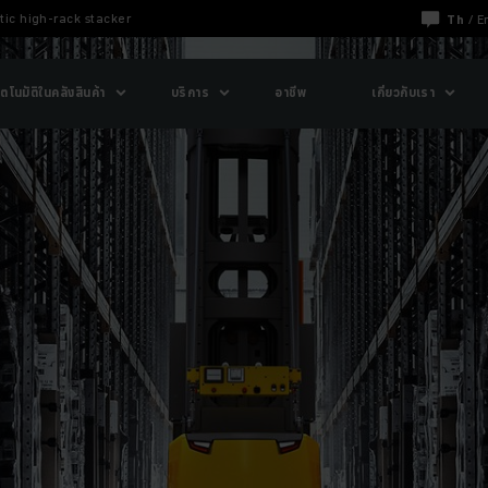
ic high-rack stacker
Th
/
E
ตโนมัติในคลังสินค้า
บริการ
อาชีพ
เกี่ยวกับเรา