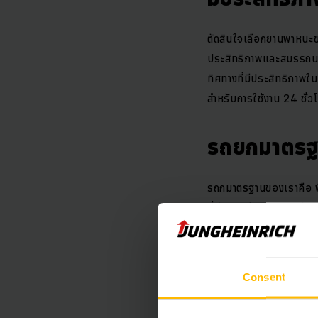
ตัดสินใจเลือกยานพาหนะขน
ประสิทธิภาพและสมรรถนะ
ทิศทางที่มีประสิทธิภาพใน
สำหรับการใช้งาน 24 ชั่ว
รถยกมาตรฐานท
รถกมาตรฐานของเราคือ พ
ที่ผ่านการรับรองและผ่าน
ด้วยส่วนประกอบที่เหมาะ
ระดับความสูงในการยกม
Consent
ปรับเป็นระบบอ