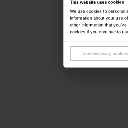
This website uses cookies
คุณสามารถปรับเปลี่ยนรถยก
We use cookies to personalis
ทางเดินแคบของคุณ
information about your use of
เพื่ออนาคตได้ ระบบการท
other information that you’ve
กับ warehouseNAVIGAT
cookies if you continue to us
ระบบดังกล่าวจะผ่อนภาระใ
ในโหมดแบบอัตโนมัติ รถวา
Use necessary cookies
ขนส่งและงานจัดเก็บสินค้าท