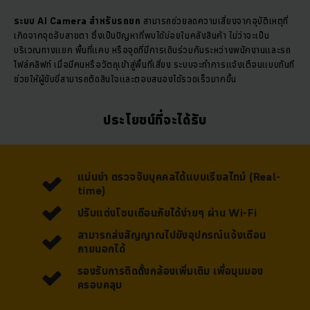
ระบบ AI Camera สำหรับรถยก
สามารถช่วยลดความเสี่ยงจากอุบัติเหตุที่
เกิดจากจุดอับสายตา ซึ่งเป็นปัญหาที่พบได้บ่อยในคลังสินค้า ไม่ว่าจะเป็น
บริเวณทางแยก พื้นที่แคบ หรือจุดที่มีการเดินร่วมกันระหว่างพนักงานและรถ
โฟล์คลิฟท์ เมื่อมีคนหรือวัตถุเข้าสู่พื้นที่เสี่ยง ระบบจะทำการแจ้งเตือนแบบทันที
ช่วยให้ผู้ขับขี่สามารถตัดสินใจและตอบสนองได้รวดเร็วมากขึ้น
ประโยชน์ที่จะได้รับ
แม่นยำ ตรวจจับบุคคลได้แบบเรียลไทม์ (Real-
time)
ปรับแต่งโซนเตือนภัยได้ง่ายๆ ผ่าน Wi-Fi
สามารถส่งสัญญาณไปยังอุปกรณ์แจ้งเตือน
ภายนอกได้
รองรับการติดตั้งกล้องเพิ่มเติม เพื่อมุมมอง
ครอบคลุม