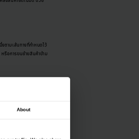
ึ่งตามเส้นทางที่กำหนดไว้
หรือการขนย้ายสินค้าข้าม
หรือ Under-
ลื่อนย้ายสินค้าหรือชิ้น
About
อจัดส่งคำสั่งซื้อขนาดเล็ก