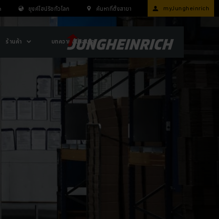
myJungheinrich
n
ยุงค์ไฮน์ริชทั่วโลก
ค้นหาที่ตั้งสาขา
ร้านค้า
บทความที่น่าสนใจ