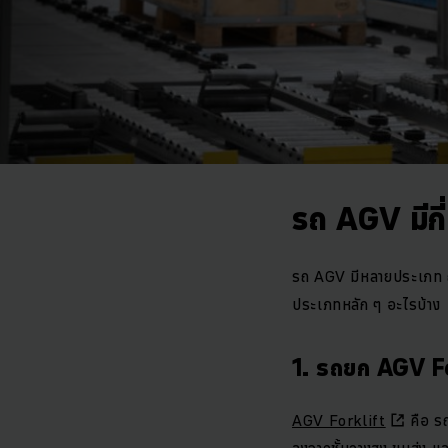
รถ AGV มีกี
รถ AGV มีหลายประเภท ถู
ประเภทหลัก ๆ อะไรบ้าง
1. รถยก AGV F
AGV Forklift
คือ รถ
ลงจากชั้นวางสูง ขนส่ง แล